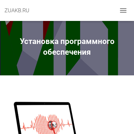
ZUAKB.RU
П
Е
Р
Е
К
Установка программного
Л
Ю
обеспечения
Ч
И
Т
Ь
Н
А
В
И
Г
А
Ц
И
Ю